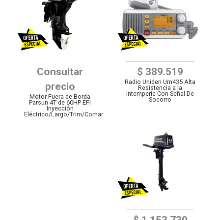
Consultar
$ 389.519
Radio Uniden Um435 Alta
precio
Resistencia a la
Intemperie Con Señal De
Motor Fuera de Borda
Socorro
Parsun 4T de 60HP EFI
Inyección
Eléctrico/Largo/Trim/Comandos
$ 1.153.730