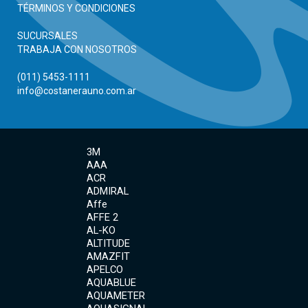
TÉRMINOS Y CONDICIONES
SUCURSALES
TRABAJA CON NOSOTROS
(011) 5453-1111
info@costanerauno.com.ar
3M
AAA
ACR
ADMIRAL
Affe
AFFE 2
AL-KO
ALTITUDE
AMAZFIT
APELCO
AQUABLUE
AQUAMETER
AQUASIGNAL