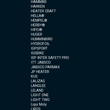
HAMMAR
HARKEN
HEATER CRAFT
HELLA®
HEMPEL®
HERBY®
HIFEI®
HUGER
HUMMINBIRD
HYDROFOIL
IGPSPORT
IGSBIKE
ISP INTER SAFETY PRO
ITT JABSCO
JABSCO PARMAX
JP HEATER
KUS
LALIZAS
LANGLEE
LELAND
LIGHT ONE
LIGHT TWO
Liqui Moly
LIROS