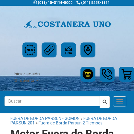
(011) 15-3114-5000
(011) 5453-1111
Iniciar sesión
Mi cuenta
Toggle
navigat
FUERA DE BORDA PARSUN - GOMON
»
FUERA DE BORDA
PARSUN 201
»
Fuera de Borda Parsun 2 Tiempos