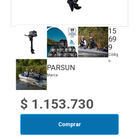
15
69
9
Códig
o
PARSUN
Marca
$ 1.153.730
Comprar