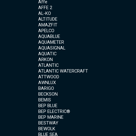
Affe
AFFE 2
AL-KO
ALTITUDE
AMAZFIT
APELCO
AQUABLUE
AQUAMETER
AQUASIGNAL
AQUATIC
ARKON
ATLANTIC
ATLANTIC WATERCRAFT
ATTWOOD
AWNLUX
BARIGO
BECKSON
BEMIS
BEP BLUE
BEP ELECTRIC®
BEP MARINE
BESTWAY
BEWOLK
BLUE SEA