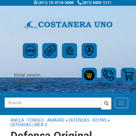
(011) 15-3114-5000
(011) 5453-1111
Iniciar sesión
Mi cuenta
Toggle
navigat
ANCLA - FONDEO - AMARRE
»
DEFENSAS - BOYAS
»
DEFENSAS LINEA G