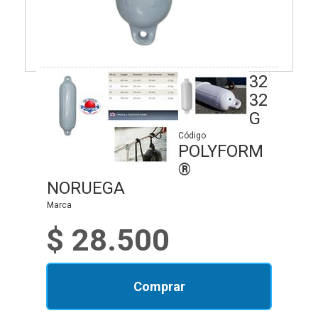
32
32
G
Código
POLYFORM
®
NORUEGA
Marca
$ 28.500
Comprar