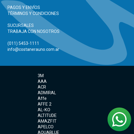
PAGOS Y ENVÍOS
TÉRMINOS Y CONDICIONES
SUCURSALES
TRABAJA CON NOSOTROS
(011) 5453-1111
info@costanerauno.com.ar
3M
AAA
ACR
ADMIRAL
Affe
AFFE 2
AL-KO
ALTITUDE
AMAZFIT
APELCO
AQUABLUE