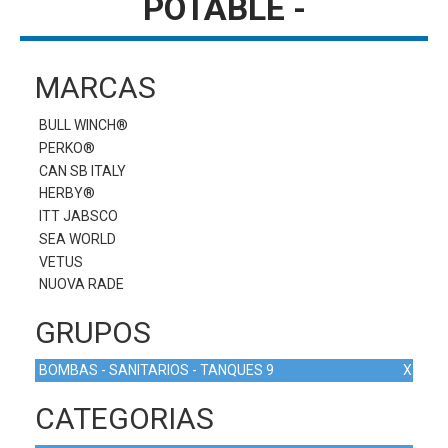
POTABLE -
MARCAS
BULL WINCH®
PERKO®
CAN SB ITALY
HERBY®
ITT JABSCO
SEA WORLD
VETUS
NUOVA RADE
GRUPOS
BOMBAS - SANITARIOS - TANQUES 9
X
CATEGORIAS