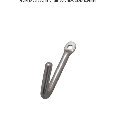
Gancho para cunningham recto Inoxidable 8x98mm